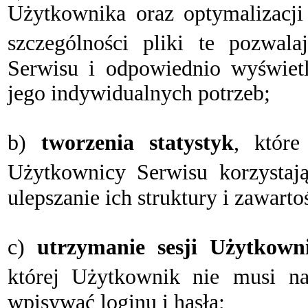
Użytkownika oraz optymalizacji 
szczególności pliki te pozwalaj
Serwisu i odpowiednio wy
ś
wiet
jego indywidualnych potrzeb;
b)
tworzenia statystyk
, które
U
ż
ytkownicy
Serwisu
korzystaj
ulepszanie ich struktury i zawarto
c)
utrzymanie sesji U
ż
ytkown
której U
ż
ytkownik nie
musi n
wpisywa
ć
loginu i has
ł
a;