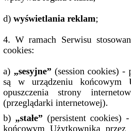
d)
wy
ś
wietlania reklam
;
4. W ramach Serwisu stosowa
cookies:
a)
„sesyjne”
(session cookies) -
są w urządzeniu końcowym U
opuszczenia strony internet
(przeglądarki internetowej).
b)
„stałe”
(persistent cookies) 
końcowym Użytkownika przez c