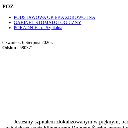
POZ
PODSTAWOWA OPIEKA ZDROWOTNA
GABINET STOMATOLOGICZNY
PORADNIE - ul.Szpitalna
Czwartek, 6 Sierpnia 2026
r.
Odsłon
: 580371
Jesteśmy szpitalem zlokalizowanym w pięknym, bard
największą stacją klimatyczną Dolnego Śląska, znaną 