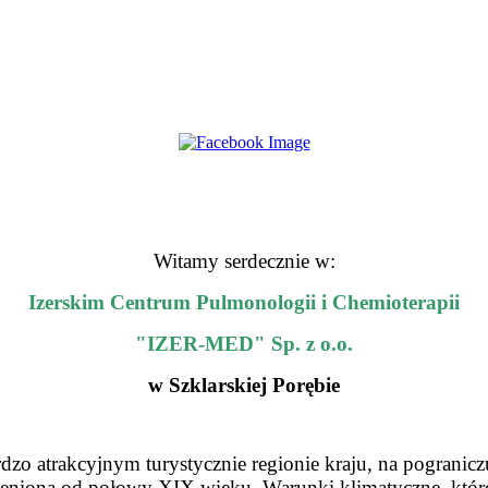
hjgtftygf
Witamy serdecznie w:
Izerskim Centrum Pulmonologii i Chemioterapii
"IZER-MED" Sp. z o.o.
w Szklarskiej Porębie
hj,kfjk,
zo atrakcyjnym turystycznie regionie kraju, na pogranic
i cenioną od połowy XIX wieku. Warunki klimatyczne, któ