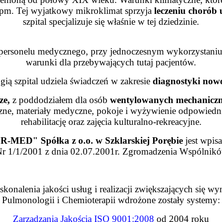
npm.
Tej wyjatkowy mikroklimat sprzyja
leczeniu chorób
szpital specjalizuje się właśnie w tej dziedzinie.
o personelu medycznego, przy jednoczesnym wykorzystaniu
warunki dla przebywających tutaj pacjentów.
ią szpital
udziela świadczeń w zakresie
diagnostyki no
ze,
z poddodziałem dla osób
wentylowanych mechaniczn
czne, materiały medyczne, pokoje i wyżywienie odpowied
rehabilitację oraz zajęcia kulturalno-rekreacyjne.
ER-MED" Spółka z o.o. w Szklarskiej Porębie
jest wpis
 1/1/2001 z dnia 02.07.2001r. Zgromadzenia Wspólników 
konalenia jakości usług i realizacji zwiększających się
Pulmonologii i Chemioterapii wdrożone zostały systemy:
Zarządzania Jakością ISO 9001:2008
od 2004 roku