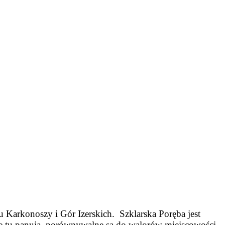
zu Karkonoszy i Gór Izerskich.
Szklarska Poręba jest
re tu panują, porównywalne są do walorów miejscowości